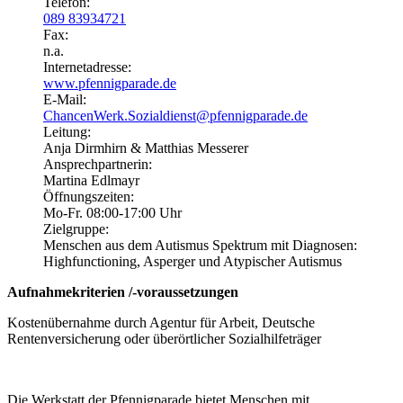
Telefon:
089 83934721
Fax:
n.a.
Internetadresse:
www.pfennigparade.de
E-Mail:
ChancenWerk.Sozialdienst@pfennigparade.de
Leitung:
Anja Dirmhirn & Matthias Messerer
Ansprechpartnerin:
Martina Edlmayr
Öffnungszeiten:
Mo-Fr. 08:00-17:00 Uhr
Zielgruppe:
Menschen aus dem Autismus Spektrum mit Diagnosen:
Highfunctioning, Asperger und Atypischer Autismus
Aufnahmekriterien /-voraussetzungen
Kostenübernahme durch Agentur für Arbeit, Deutsche
Rentenversicherung oder überörtlicher Sozialhilfeträger
Die Werkstatt der Pfennigparade bietet Menschen mit